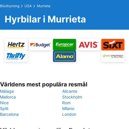
Biluthyrning
USA
Murrieta
Hyrbilar i Murrieta
Världens mest populära resmål
Málaga
Alicante
Mallorca
Stockholm
Nice
Rom
Split
Milano
Barcelona
London