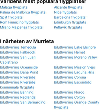
Världens mest populära flygplatser
Málaga flygplats
Alicante flygplats
Palma de Mallorca flygplats
Nice flygplats
Split flygplats
Barcelona flygplats
Rom Fiumicino flygplats
Edinburgh flygplats
Milano Malpensa flygplats
Keflavík flygplats
I närheten av Murrieta
Biluthyrning Temecula
Biluthyrning Lake Elsinore
Biluthyrning Fallbrook
Biluthyrning Hemet
Biluthyrning San Juan
Biluthyrning Moreno Valley
Capistrano
Biluthyrning Oceanside
Biluthyrning Mission Viejo
Biluthyrning Dana Point
Biluthyrning Laguna Hills
Biluthyrning Riverside
Biluthyrning Corona
Biluthyrning Riverside
Biluthyrning Escondido
kommunala flygplats
Biluthyrning Banning
Biluthyrning Norco
Biluthyrning Redlands
Biluthyrning Colton
Biluthyrning San Bernardino
Biluthyrning Orange County
flygplats