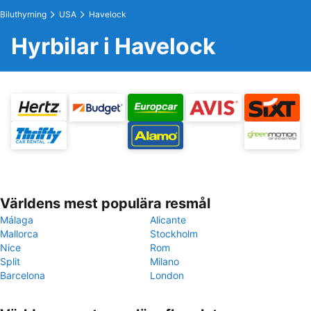
Biluthyrning
USA
Havelock
Hyrbilar i Havelock
Världens mest populära resmål
Málaga
Alicante
Mallorca
Stockholm
Nice
Rom
Split
Milano
Barcelona
London