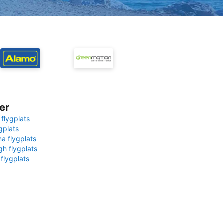
er
 flygplats
gplats
na flygplats
gh flygplats
 flygplats