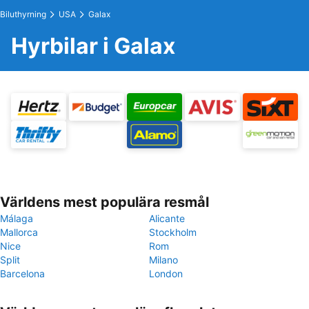
Biluthyrning
USA
Galax
Hyrbilar i Galax
Världens mest populära resmål
Málaga
Alicante
Mallorca
Stockholm
Nice
Rom
Split
Milano
Barcelona
London