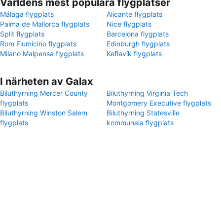
Världens mest populära flygplatser
Málaga flygplats
Alicante flygplats
Palma de Mallorca flygplats
Nice flygplats
Split flygplats
Barcelona flygplats
Rom Fiumicino flygplats
Edinburgh flygplats
Milano Malpensa flygplats
Keflavík flygplats
I närheten av Galax
Biluthyrning Mercer County
Biluthyrning Virginia Tech
flygplats
Montgomery Executive flygplats
Biluthyrning Winston Salem
Biluthyrning Statesville
flygplats
kommunala flygplats