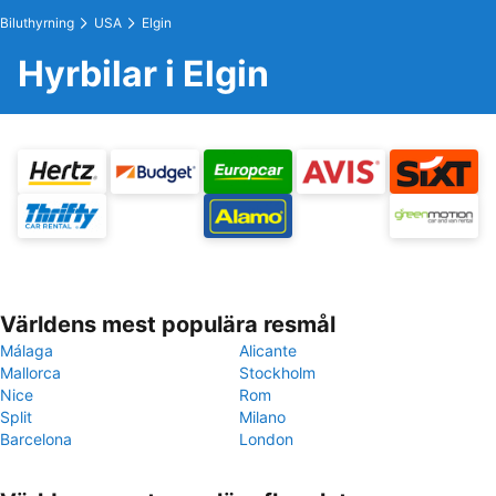
Biluthyrning
USA
Elgin
Hyrbilar i Elgin
Världens mest populära resmål
Málaga
Alicante
Mallorca
Stockholm
Nice
Rom
Split
Milano
Barcelona
London