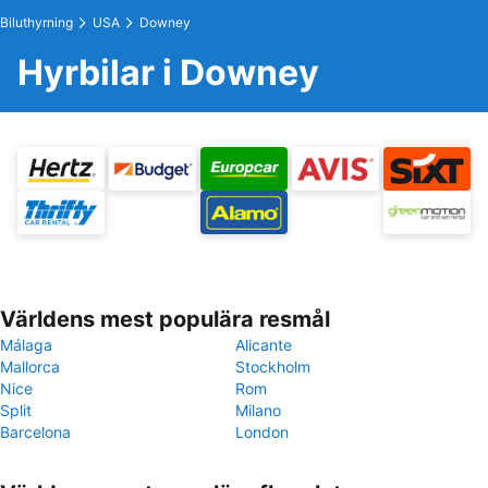
Biluthyrning
USA
Downey
Hyrbilar i Downey
Världens mest populära resmål
Málaga
Alicante
Mallorca
Stockholm
Nice
Rom
Split
Milano
Barcelona
London