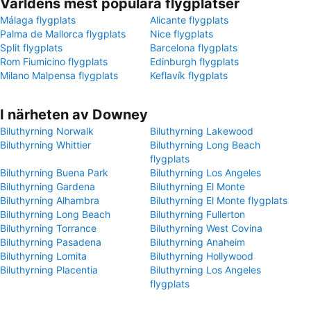
Världens mest populära flygplatser
Málaga flygplats
Alicante flygplats
Palma de Mallorca flygplats
Nice flygplats
Split flygplats
Barcelona flygplats
Rom Fiumicino flygplats
Edinburgh flygplats
Milano Malpensa flygplats
Keflavík flygplats
I närheten av Downey
Biluthyrning Norwalk
Biluthyrning Lakewood
Biluthyrning Whittier
Biluthyrning Long Beach
flygplats
Biluthyrning Buena Park
Biluthyrning Los Angeles
Biluthyrning Gardena
Biluthyrning El Monte
Biluthyrning Alhambra
Biluthyrning El Monte flygplats
Biluthyrning Long Beach
Biluthyrning Fullerton
Biluthyrning Torrance
Biluthyrning West Covina
Biluthyrning Pasadena
Biluthyrning Anaheim
Biluthyrning Lomita
Biluthyrning Hollywood
Biluthyrning Placentia
Biluthyrning Los Angeles
flygplats