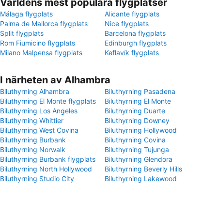
Världens mest populära flygplatser
Málaga flygplats
Alicante flygplats
Palma de Mallorca flygplats
Nice flygplats
Split flygplats
Barcelona flygplats
Rom Fiumicino flygplats
Edinburgh flygplats
Milano Malpensa flygplats
Keflavík flygplats
I närheten av Alhambra
Biluthyrning Alhambra
Biluthyrning Pasadena
Biluthyrning El Monte flygplats
Biluthyrning El Monte
Biluthyrning Los Angeles
Biluthyrning Duarte
Biluthyrning Whittier
Biluthyrning Downey
Biluthyrning West Covina
Biluthyrning Hollywood
Biluthyrning Burbank
Biluthyrning Covina
Biluthyrning Norwalk
Biluthyrning Tujunga
Biluthyrning Burbank flygplats
Biluthyrning Glendora
Biluthyrning North Hollywood
Biluthyrning Beverly Hills
Biluthyrning Studio City
Biluthyrning Lakewood