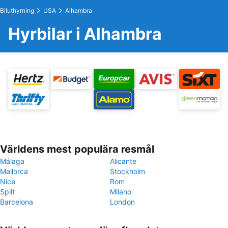
Biluthyrning
USA
Alhambra
Hyrbilar i Alhambra
Världens mest populära resmål
Málaga
Alicante
Mallorca
Stockholm
Nice
Rom
Split
Milano
Barcelona
London