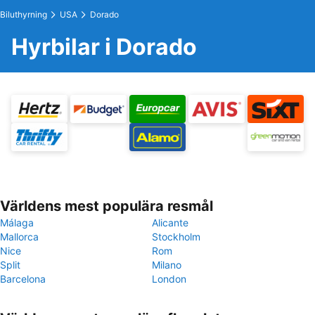
Biluthyrning
USA
Dorado
Hyrbilar i Dorado
Världens mest populära resmål
Málaga
Alicante
Mallorca
Stockholm
Nice
Rom
Split
Milano
Barcelona
London