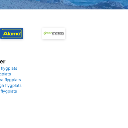
er
 flygplats
gplats
na flygplats
gh flygplats
 flygplats