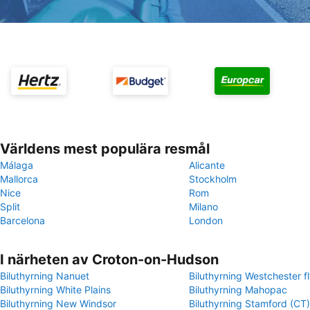
Världens mest populära resmål
Málaga
Alicante
Mallorca
Stockholm
Nice
Rom
Split
Milano
Barcelona
London
I närheten av Croton-on-Hudson
Biluthyrning Nanuet
Biluthyrning Westchester f
Biluthyrning White Plains
Biluthyrning Mahopac
Biluthyrning New Windsor
Biluthyrning Stamford (CT)