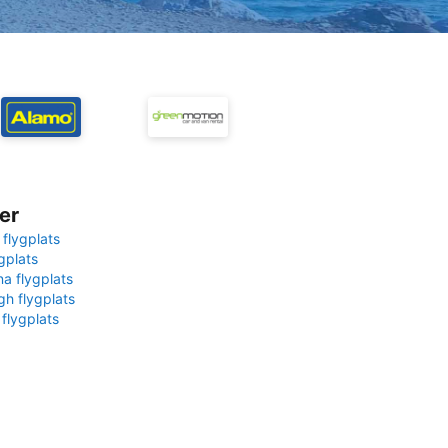
er
 flygplats
gplats
na flygplats
gh flygplats
 flygplats