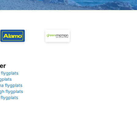
er
 flygplats
gplats
na flygplats
gh flygplats
 flygplats