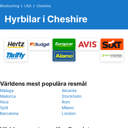
Biluthyrning
USA
Cheshire
Hyrbilar i Cheshire
Världens mest populära resmål
Málaga
Alicante
Mallorca
Stockholm
Nice
Rom
Split
Milano
Barcelona
London