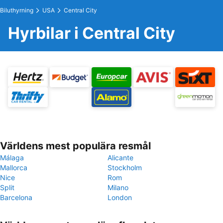
Biluthyrning
USA
Central City
Hyrbilar i Central City
Världens mest populära resmål
Málaga
Alicante
Mallorca
Stockholm
Nice
Rom
Split
Milano
Barcelona
London