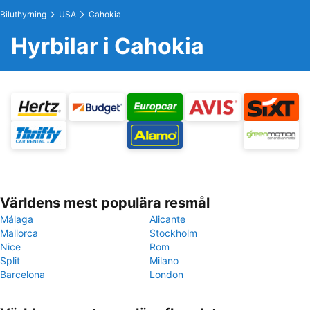
Biluthyrning
USA
Cahokia
Hyrbilar i Cahokia
Världens mest populära resmål
Málaga
Alicante
Mallorca
Stockholm
Nice
Rom
Split
Milano
Barcelona
London