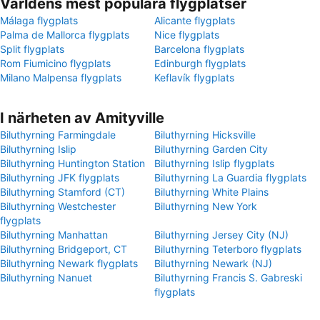
Världens mest populära flygplatser
Málaga flygplats
Alicante flygplats
Palma de Mallorca flygplats
Nice flygplats
Split flygplats
Barcelona flygplats
Rom Fiumicino flygplats
Edinburgh flygplats
Milano Malpensa flygplats
Keflavík flygplats
I närheten av Amityville
Biluthyrning Farmingdale
Biluthyrning Hicksville
Biluthyrning Islip
Biluthyrning Garden City
Biluthyrning Huntington Station
Biluthyrning Islip flygplats
Biluthyrning JFK flygplats
Biluthyrning La Guardia flygplats
Biluthyrning Stamford (CT)
Biluthyrning White Plains
Biluthyrning Westchester
Biluthyrning New York
flygplats
Biluthyrning Manhattan
Biluthyrning Jersey City (NJ)
Biluthyrning Bridgeport, CT
Biluthyrning Teterboro flygplats
Biluthyrning Newark flygplats
Biluthyrning Newark (NJ)
Biluthyrning Nanuet
Biluthyrning Francis S. Gabreski
flygplats