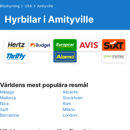
Biluthyrning
USA
Amityville
Hyrbilar i Amityville
Världens mest populära resmål
Málaga
Alicante
Mallorca
Stockholm
Nice
Rom
Split
Milano
Barcelona
London