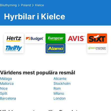
Biluthyrning
Poland
Kielce
Hyrbilar i Kielce
Världens mest populära resmål
Málaga
Alicante
Mallorca
Stockholm
Nice
Rom
Split
Milano
Barcelona
London