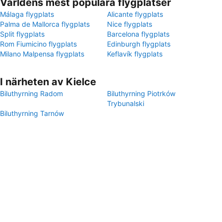
Världens mest populära flygplatser
Málaga flygplats
Alicante flygplats
Palma de Mallorca flygplats
Nice flygplats
Split flygplats
Barcelona flygplats
Rom Fiumicino flygplats
Edinburgh flygplats
Milano Malpensa flygplats
Keflavík flygplats
I närheten av Kielce
Biluthyrning Radom
Biluthyrning Piotrków
Trybunalski
Biluthyrning Tarnów