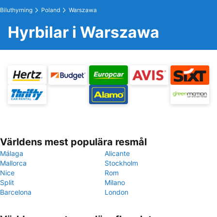
Biluthyrning
Poland
Warszawa
Hyrbilar i Warszawa
Världens mest populära resmål
Málaga
Alicante
Mallorca
Stockholm
Nice
Rom
Split
Milano
Barcelona
London