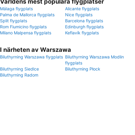
Världens mest populära flygplatser
Málaga flygplats
Alicante flygplats
Palma de Mallorca flygplats
Nice flygplats
Split flygplats
Barcelona flygplats
Rom Fiumicino flygplats
Edinburgh flygplats
Milano Malpensa flygplats
Keflavík flygplats
I närheten av Warszawa
Biluthyrning Warszawa flygplats
Biluthyrning Warszawa Modlin
flygplats
Biluthyrning Siedlce
Biluthyrning Płock
Biluthyrning Radom