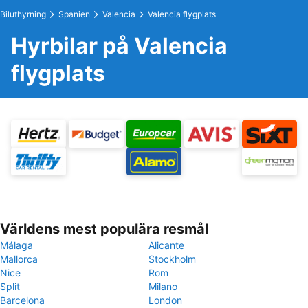
Biluthyrning
Spanien
Valencia
Valencia flygplats
Hyrbilar på Valencia
flygplats
Världens mest populära resmål
Málaga
Alicante
Mallorca
Stockholm
Nice
Rom
Split
Milano
Barcelona
London