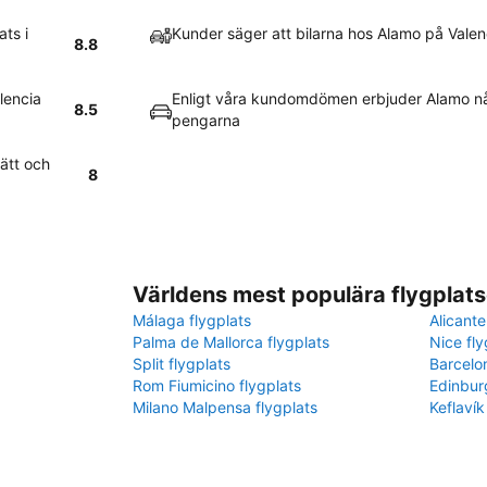
ts i
Kunder säger att bilarna hos Alamo på Valen
8.8
lencia
Enligt våra kundomdömen erbjuder Alamo nå
8.5
pengarna
lätt och
8
Världens mest populära flygplats
Málaga flygplats
Alicante
Palma de Mallorca flygplats
Nice fly
Split flygplats
Barcelo
Rom Fiumicino flygplats
Edinbur
Milano Malpensa flygplats
Keflavík