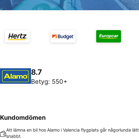
8.7
Betyg
:
550+
Kundomdömen
Att lämna en bil hos Alamo i Valencia flygplats går någorlunda lät
snabbt