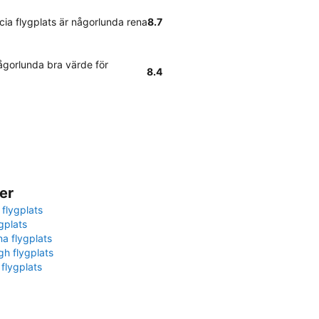
cia flygplats är någorlunda rena
8.7
gorlunda bra värde för
8.4
er
 flygplats
gplats
na flygplats
gh flygplats
 flygplats