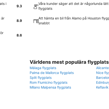
ts i
Våra kunder säger att det är någorlunda lätt
9.3
flygplats
 är
Att hämta en bil från Alamo på Houston flygp
8.9
snabbt
ör
8.6
Världens mest populära flygplats
Málaga flygplats
Alicante
Palma de Mallorca flygplats
Nice fly
Split flygplats
Barcelo
Rom Fiumicino flygplats
Edinbur
Milano Malpensa flygplats
Keflavík