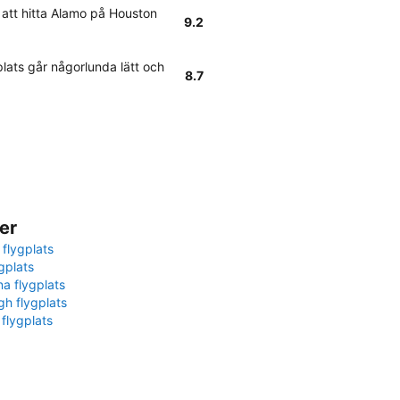
 att hitta Alamo på Houston
9.2
lats går någorlunda lätt och
8.7
er
 flygplats
gplats
na flygplats
gh flygplats
 flygplats