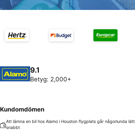
9.1
Betyg
:
2,000+
Kundomdömen
Att lämna en bil hos Alamo i Houston flygplats går någorlunda lät
snabbt