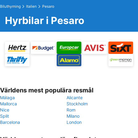
Biluthyrning
Italien
Pesaro
Hyrbilar i Pesaro
Världens mest populära resmål
Málaga
Alicante
Mallorca
Stockholm
Nice
Rom
Split
Milano
Barcelona
London