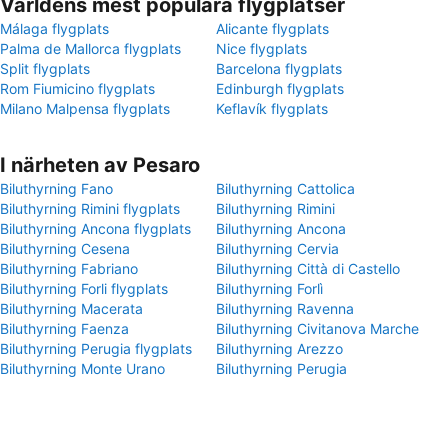
Världens mest populära flygplatser
Málaga flygplats
Alicante flygplats
Palma de Mallorca flygplats
Nice flygplats
Split flygplats
Barcelona flygplats
Rom Fiumicino flygplats
Edinburgh flygplats
Milano Malpensa flygplats
Keflavík flygplats
I närheten av Pesaro
Biluthyrning Fano
Biluthyrning Cattolica
Biluthyrning Rimini flygplats
Biluthyrning Rimini
Biluthyrning Ancona flygplats
Biluthyrning Ancona
Biluthyrning Cesena
Biluthyrning Cervia
Biluthyrning Fabriano
Biluthyrning Città di Castello
Biluthyrning Forli flygplats
Biluthyrning Forlì
Biluthyrning Macerata
Biluthyrning Ravenna
Biluthyrning Faenza
Biluthyrning Civitanova Marche
Biluthyrning Perugia flygplats
Biluthyrning Arezzo
Biluthyrning Monte Urano
Biluthyrning Perugia