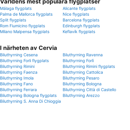
Världens mest populära flygplatser
Málaga flygplats
Alicante flygplats
Palma de Mallorca flygplats
Nice flygplats
Split flygplats
Barcelona flygplats
Rom Fiumicino flygplats
Edinburgh flygplats
Milano Malpensa flygplats
Keflavík flygplats
I närheten av Cervia
Biluthyrning Cesena
Biluthyrning Ravenna
Biluthyrning Forli flygplats
Biluthyrning Forlì
Biluthyrning Rimini
Biluthyrning Rimini flygplats
Biluthyrning Faenza
Biluthyrning Cattolica
Biluthyrning Imola
Biluthyrning Pesaro
Biluthyrning Fano
Biluthyrning Bologna
Biluthyrning Ferrara
Biluthyrning Città di Castello
Biluthyrning Bologna flygplats
Biluthyrning Arezzo
Biluthyrning S. Anna Di Chioggia