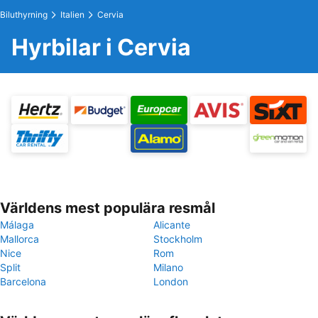
Biluthyrning
Italien
Cervia
Hyrbilar i Cervia
Världens mest populära resmål
Málaga
Alicante
Mallorca
Stockholm
Nice
Rom
Split
Milano
Barcelona
London