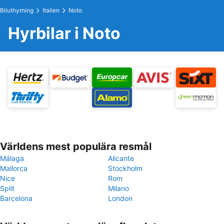
Biluthyrning
Italien
Noto
Hyrbilar i Noto
Världens mest populära resmål
Málaga
Alicante
Mallorca
Stockholm
Nice
Rom
Split
Milano
Barcelona
London