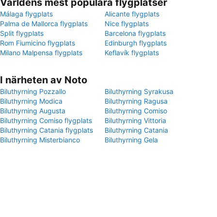
Världens mest populära flygplatser
Málaga flygplats
Alicante flygplats
Palma de Mallorca flygplats
Nice flygplats
Split flygplats
Barcelona flygplats
Rom Fiumicino flygplats
Edinburgh flygplats
Milano Malpensa flygplats
Keflavík flygplats
I närheten av Noto
Biluthyrning Pozzallo
Biluthyrning Syrakusa
Biluthyrning Modica
Biluthyrning Ragusa
Biluthyrning Augusta
Biluthyrning Comiso
Biluthyrning Comiso flygplats
Biluthyrning Vittoria
Biluthyrning Catania flygplats
Biluthyrning Catania
Biluthyrning Misterbianco
Biluthyrning Gela