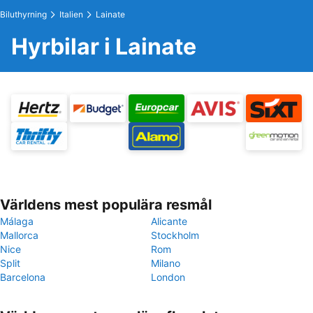
Biluthyrning
Italien
Lainate
Hyrbilar i Lainate
Världens mest populära resmål
Málaga
Alicante
Mallorca
Stockholm
Nice
Rom
Split
Milano
Barcelona
London