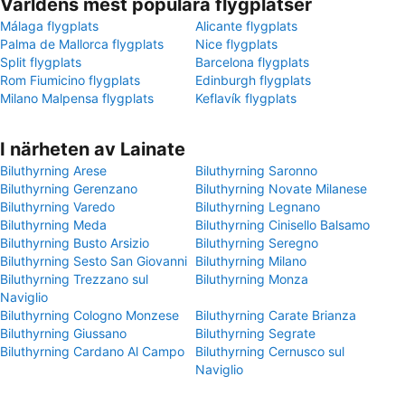
Världens mest populära flygplatser
Málaga flygplats
Alicante flygplats
Palma de Mallorca flygplats
Nice flygplats
Split flygplats
Barcelona flygplats
Rom Fiumicino flygplats
Edinburgh flygplats
Milano Malpensa flygplats
Keflavík flygplats
I närheten av Lainate
Biluthyrning Arese
Biluthyrning Saronno
Biluthyrning Gerenzano
Biluthyrning Novate Milanese
Biluthyrning Varedo
Biluthyrning Legnano
Biluthyrning Meda
Biluthyrning Cinisello Balsamo
Biluthyrning Busto Arsizio
Biluthyrning Seregno
Biluthyrning Sesto San Giovanni
Biluthyrning Milano
Biluthyrning Trezzano sul
Biluthyrning Monza
Naviglio
Biluthyrning Cologno Monzese
Biluthyrning Carate Brianza
Biluthyrning Giussano
Biluthyrning Segrate
Biluthyrning Cardano Al Campo
Biluthyrning Cernusco sul
Naviglio