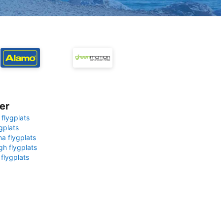
er
 flygplats
gplats
na flygplats
gh flygplats
 flygplats