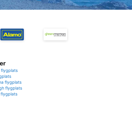
er
 flygplats
gplats
na flygplats
gh flygplats
 flygplats