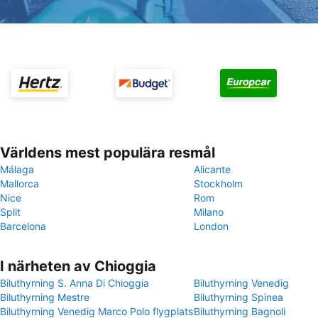
Världens mest populära resmål
Málaga
Alicante
Mallorca
Stockholm
Nice
Rom
Split
Milano
Barcelona
London
I närheten av Chioggia
Biluthyrning S. Anna Di Chioggia
Biluthyrning Venedig
Biluthyrning Mestre
Biluthyrning Spinea
Biluthyrning Venedig Marco Polo flygplats
Biluthyrning Bagnoli