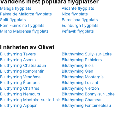
Världens mest populära flygplatser
Málaga flygplats
Alicante flygplats
Palma de Mallorca flygplats
Nice flygplats
Split flygplats
Barcelona flygplats
Rom Fiumicino flygplats
Edinburgh flygplats
Milano Malpensa flygplats
Keflavík flygplats
I närheten av Olivet
Biluthyrning Tavers
Biluthyrning Sully-sur-Loire
Biluthyrning Ascoux
Biluthyrning Pithiviers
Biluthyrning Châteaudun
Biluthyrning Blois
Biluthyrning Romorantin
Biluthyrning Gien
Biluthyrning Vendôme
Biluthyrning Montargis
Biluthyrning Étampes
Biluthyrning Luisant
Biluthyrning Chartres
Biluthyrning Vierzon
Biluthyrning Nemours
Biluthyrning Bonny-sur-Loire
Biluthyrning Montoire-sur-le-Loir
Biluthyrning Chameau
Biluthyrning Arpajon
Biluthyrning Fontainebleau