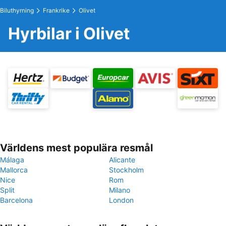
Biluthyrning
Frankrike
Olivet
Hyrbilar i Olivet
Världens mest populära resmål
Málaga
Alicante
Mallorca
Stockholm
Nice
Rom
Split
Milano
Barcelona
London