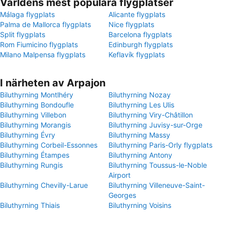
Världens mest populära flygplatser
Málaga flygplats
Alicante flygplats
Palma de Mallorca flygplats
Nice flygplats
Split flygplats
Barcelona flygplats
Rom Fiumicino flygplats
Edinburgh flygplats
Milano Malpensa flygplats
Keflavík flygplats
I närheten av Arpajon
Biluthyrning Montlhéry
Biluthyrning Nozay
Biluthyrning Bondoufle
Biluthyrning Les Ulis
Biluthyrning Villebon
Biluthyrning Viry-Châtillon
Biluthyrning Morangis
Biluthyrning Juvisy-sur-Orge
Biluthyrning Évry
Biluthyrning Massy
Biluthyrning Corbeil-Essonnes
Biluthyrning Paris-Orly flygplats
Biluthyrning Étampes
Biluthyrning Antony
Biluthyrning Rungis
Biluthyrning Toussus-le-Noble
Airport
Biluthyrning Chevilly-Larue
Biluthyrning Villeneuve-Saint-
Georges
Biluthyrning Thiais
Biluthyrning Voisins