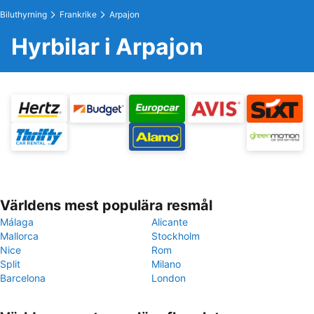
Biluthyrning
Frankrike
Arpajon
Hyrbilar i Arpajon
Världens mest populära resmål
Málaga
Alicante
Mallorca
Stockholm
Nice
Rom
Split
Milano
Barcelona
London