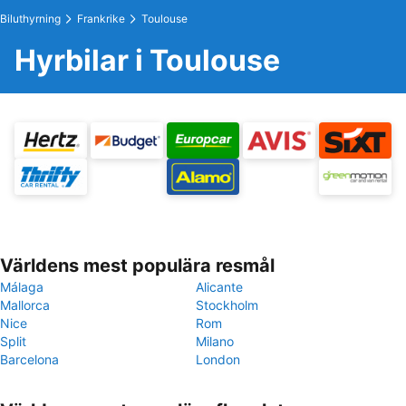
Biluthyrning
Frankrike
Toulouse
Hyrbilar i Toulouse
Världens mest populära resmål
Málaga
Alicante
Mallorca
Stockholm
Nice
Rom
Split
Milano
Barcelona
London