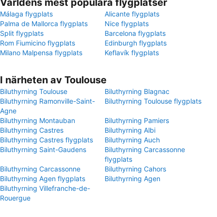
Världens mest populära flygplatser
Málaga flygplats
Alicante flygplats
Palma de Mallorca flygplats
Nice flygplats
Split flygplats
Barcelona flygplats
Rom Fiumicino flygplats
Edinburgh flygplats
Milano Malpensa flygplats
Keflavík flygplats
I närheten av Toulouse
Biluthyrning Toulouse
Biluthyrning Blagnac
Biluthyrning Ramonville-Saint-
Biluthyrning Toulouse flygplats
Agne
Biluthyrning Montauban
Biluthyrning Pamiers
Biluthyrning Castres
Biluthyrning Albi
Biluthyrning Castres flygplats
Biluthyrning Auch
Biluthyrning Saint-Gaudens
Biluthyrning Carcassonne
flygplats
Biluthyrning Carcassonne
Biluthyrning Cahors
Biluthyrning Agen flygplats
Biluthyrning Agen
Biluthyrning Villefranche-de-
Rouergue