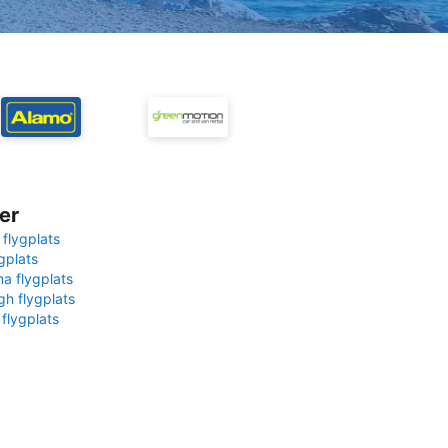
er
 flygplats
gplats
na flygplats
gh flygplats
 flygplats