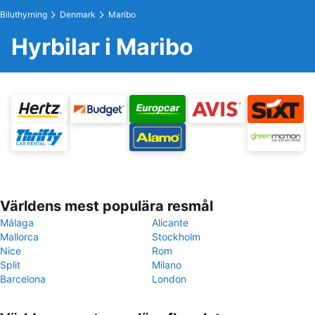
Biluthyrning
Denmark
Maribo
Hyrbilar i Maribo
Världens mest populära resmål
Málaga
Alicante
Mallorca
Stockholm
Nice
Rom
Split
Milano
Barcelona
London