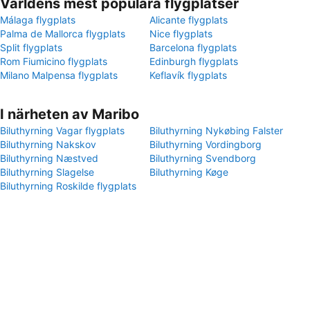
Världens mest populära flygplatser
Málaga flygplats
Alicante flygplats
Palma de Mallorca flygplats
Nice flygplats
Split flygplats
Barcelona flygplats
Rom Fiumicino flygplats
Edinburgh flygplats
Milano Malpensa flygplats
Keflavík flygplats
I närheten av Maribo
Biluthyrning Vagar flygplats
Biluthyrning Nykøbing Falster
Biluthyrning Nakskov
Biluthyrning Vordingborg
Biluthyrning Næstved
Biluthyrning Svendborg
Biluthyrning Slagelse
Biluthyrning Køge
Biluthyrning Roskilde flygplats