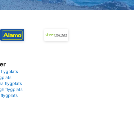
er
 flygplats
gplats
na flygplats
gh flygplats
 flygplats