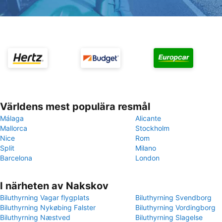
Världens mest populära resmål
Málaga
Alicante
Mallorca
Stockholm
Nice
Rom
Split
Milano
Barcelona
London
I närheten av Nakskov
Biluthyrning Vagar flygplats
Biluthyrning Svendborg
Biluthyrning Nykøbing Falster
Biluthyrning Vordingborg
Biluthyrning Næstved
Biluthyrning Slagelse