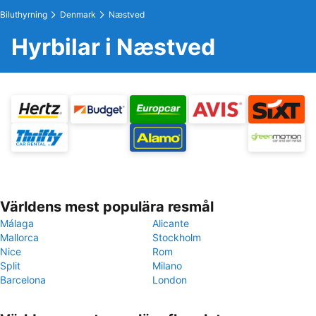
Biluthyrning
Denmark
Næstved
Hyrbilar i Næstved
Världens mest populära resmål
Málaga
Alicante
Mallorca
Stockholm
Nice
Rom
Split
Milano
Barcelona
London