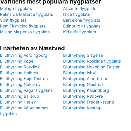
Världens mest populära flygplatser
Málaga flygplats
Alicante flygplats
Palma de Mallorca flygplats
Nice flygplats
Split flygplats
Barcelona flygplats
Rom Fiumicino flygplats
Edinburgh flygplats
Milano Malpensa flygplats
Keflavík flygplats
I närheten av Næstved
Biluthyrning Vordingborg
Biluthyrning Slagelse
Biluthyrning Køge
Biluthyrning Roskilde flygplats
Biluthyrning Roskilde
Biluthyrning Nykøbing Falster
Biluthyrning Holbæk
Biluthyrning Ishøj
Biluthyrning Høje Tåstrup
Biluthyrning Albertslund
Biluthyrning Nakskov
Biluthyrning Glostrup
Biluthyrning Vagar flygplats
Biluthyrning Kalundborg
Biluthyrning Ballerup
Biluthyrning Rødovre
Biluthyrning Herlev
Biluthyrning Frederikssund
Biluthyrning Köpenhamns
Biluthyrning Kastrup
flygplats