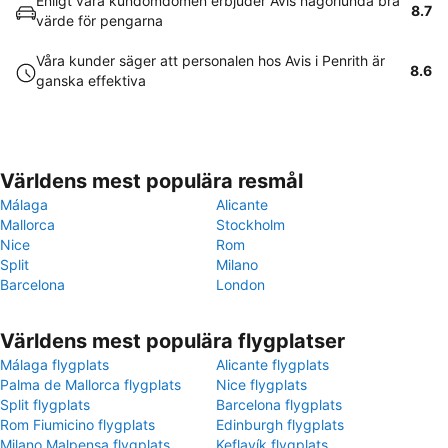
Enligt våra kundomdömen erbjuder Avis någorlunda bra
8.7
värde för pengarna
Våra kunder säger att personalen hos Avis i Penrith är
8.6
ganska effektiva
Världens mest populära resmål
Málaga
Alicante
Mallorca
Stockholm
Nice
Rom
Split
Milano
Barcelona
London
Världens mest populära flygplatser
Málaga flygplats
Alicante flygplats
Palma de Mallorca flygplats
Nice flygplats
Split flygplats
Barcelona flygplats
Rom Fiumicino flygplats
Edinburgh flygplats
Milano Malpensa flygplats
Keflavík flygplats