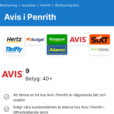
Biluthyrning
Australien
Penrith
Biluthyrning Avis
Avis i Penrith
9
Betyg
:
40+
Att lämna en bil hos Avis i Penrith är någorlunda lätt och
snabbt
Enligt våra kundomdömen är bilarna hos Avis i Penrith i
tillfredställande skick