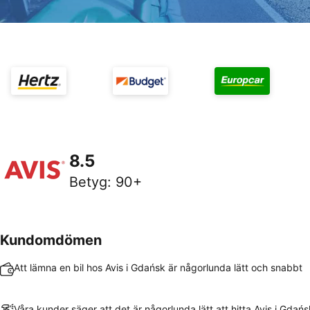
8.5
Betyg
:
90+
Kundomdömen
Att lämna en bil hos Avis i Gdańsk är någorlunda lätt och snabbt
Våra kunder säger att det är någorlunda lätt att hitta Avis i Gdańs