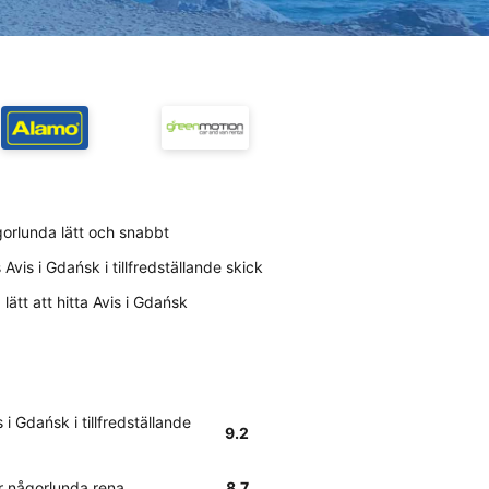
gorlunda lätt och snabbt
vis i Gdańsk i tillfredställande skick
ätt att hitta Avis i Gdańsk
i Gdańsk i tillfredställande
9.2
är någorlunda rena
8.7