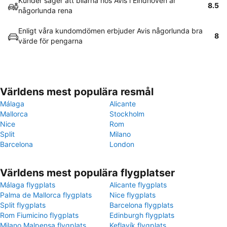
Kunder säger att bilarna hos Avis i Eindhoven är
8.5
någorlunda rena
Enligt våra kundomdömen erbjuder Avis någorlunda bra
8
värde för pengarna
Världens mest populära resmål
Málaga
Alicante
Mallorca
Stockholm
Nice
Rom
Split
Milano
Barcelona
London
Världens mest populära flygplatser
Málaga flygplats
Alicante flygplats
Palma de Mallorca flygplats
Nice flygplats
Split flygplats
Barcelona flygplats
Rom Fiumicino flygplats
Edinburgh flygplats
Milano Malpensa flygplats
Keflavík flygplats