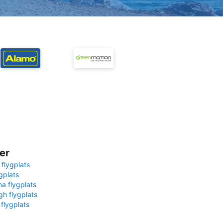
er
 flygplats
gplats
na flygplats
gh flygplats
 flygplats