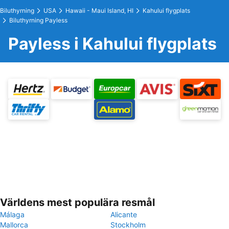
Biluthyrning
USA
Hawaii - Maui Island, HI
Kahului flygplats
Biluthyrning Payless
Payless i Kahului flygplats
Världens mest populära resmål
Málaga
Alicante
Mallorca
Stockholm