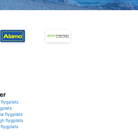
er
 flygplats
gplats
na flygplats
gh flygplats
 flygplats