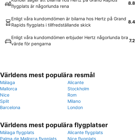
8.8
flygplats är någorlunda rena
Enligt våra kundomdömen är bilarna hos Hertz på Grand
8.4
Rapids flygplats i tillfredställande skick
Enligt våra kundomdömen erbjuder Hertz någorlunda bra
7.2
värde för pengarna
Världens mest populära resmål
Málaga
Alicante
Mallorca
Stockholm
Nice
Rom
Split
Milano
Barcelona
London
Världens mest populära flygplatser
Málaga flygplats
Alicante flygplats
Palma de Mallorca flygplats
Nice flygplats