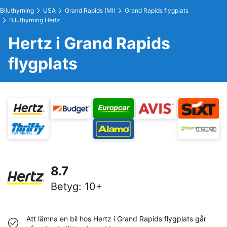
Biluthyrning
USA
Grand Rapids (MI)
Grand Rapids flygplats
Biluthyrning Hertz
Hertz i Grand Rapids
flygplats
8.7
Betyg
:
10+
Att lämna en bil hos Hertz i Grand Rapids flygplats går