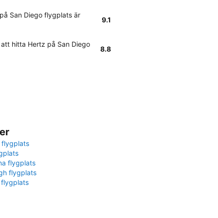
på San Diego flygplats är
9.1
 att hitta Hertz på San Diego
8.8
er
 flygplats
gplats
na flygplats
gh flygplats
 flygplats