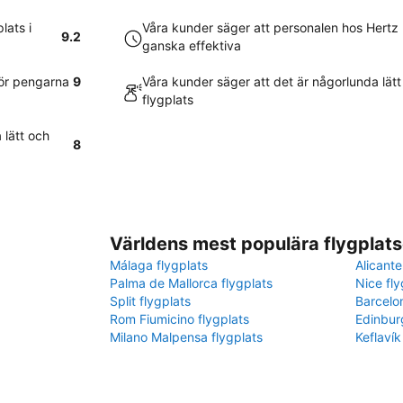
lats i
Våra kunder säger att personalen hos Hertz 
9.2
ganska effektiva
ör pengarna
9
Våra kunder säger att det är någorlunda lätt
flygplats
 lätt och
8
Världens mest populära flygplats
Málaga flygplats
Alicante
Palma de Mallorca flygplats
Nice fly
Split flygplats
Barcelo
Rom Fiumicino flygplats
Edinbur
Milano Malpensa flygplats
Keflavík