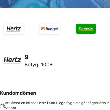
9
Betyg
:
100+
Kundomdömen
Att lämna en bil hos Hertz i San Diego flygplats går någorlunda lä
snabbt