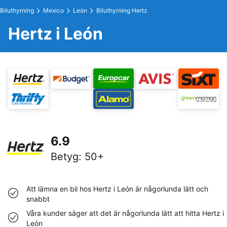
Biluthyrning
Mexico
León
Biluthyrning Hertz
Hertz i León
6.9
Betyg
:
50+
Att lämna en bil hos Hertz i León är någorlunda lätt och
snabbt
Våra kunder säger att det är någorlunda lätt att hitta Hertz i
León