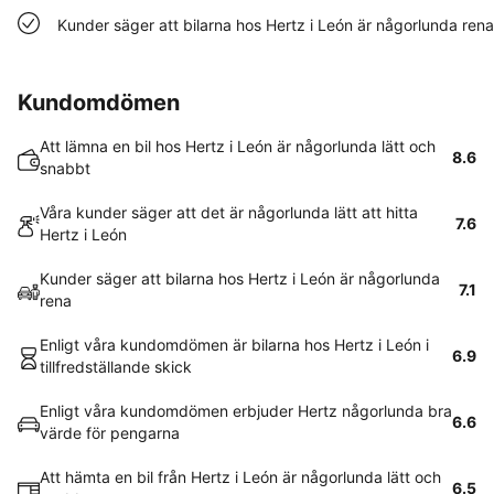
Kunder säger att bilarna hos Hertz i León är någorlunda rena
Kundomdömen
Att lämna en bil hos Hertz i León är någorlunda lätt och
8.6
snabbt
Våra kunder säger att det är någorlunda lätt att hitta
7.6
Hertz i León
Kunder säger att bilarna hos Hertz i León är någorlunda
7.1
rena
Enligt våra kundomdömen är bilarna hos Hertz i León i
6.9
tillfredställande skick
Enligt våra kundomdömen erbjuder Hertz någorlunda bra
6.6
värde för pengarna
Att hämta en bil från Hertz i León är någorlunda lätt och
6.5