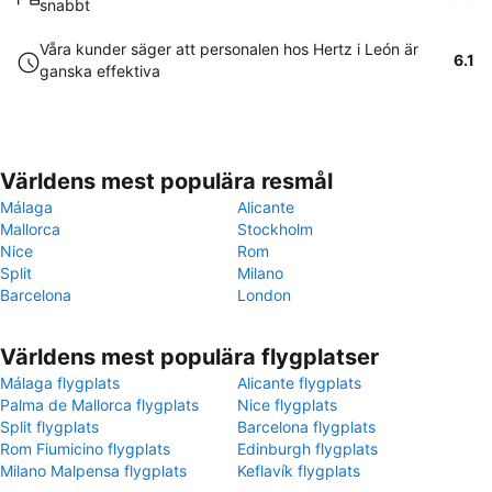
snabbt
Våra kunder säger att personalen hos Hertz i León är
6.1
ganska effektiva
Världens mest populära resmål
Málaga
Alicante
Mallorca
Stockholm
Nice
Rom
Split
Milano
Barcelona
London
Världens mest populära flygplatser
Málaga flygplats
Alicante flygplats
Palma de Mallorca flygplats
Nice flygplats
Split flygplats
Barcelona flygplats
Rom Fiumicino flygplats
Edinburgh flygplats
Milano Malpensa flygplats
Keflavík flygplats