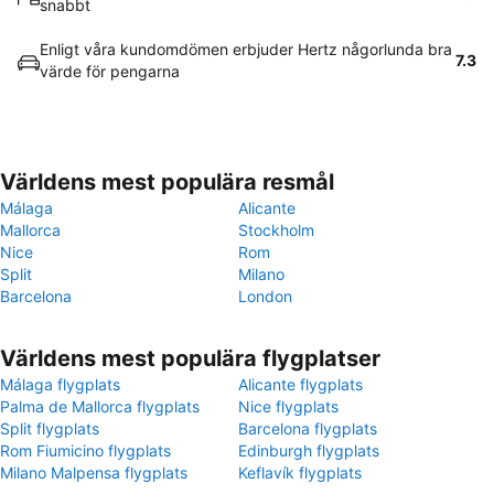
snabbt
Enligt våra kundomdömen erbjuder Hertz någorlunda bra
7.3
värde för pengarna
Världens mest populära resmål
Málaga
Alicante
Mallorca
Stockholm
Nice
Rom
Split
Milano
Barcelona
London
Världens mest populära flygplatser
Málaga flygplats
Alicante flygplats
Palma de Mallorca flygplats
Nice flygplats
Split flygplats
Barcelona flygplats
Rom Fiumicino flygplats
Edinburgh flygplats
Milano Malpensa flygplats
Keflavík flygplats