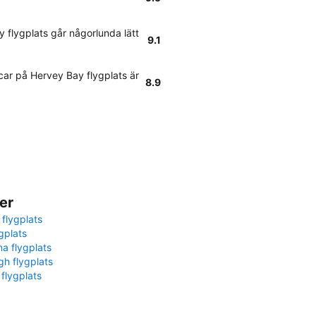
 flygplats går någorlunda lätt
9.1
car på Hervey Bay flygplats är
8.9
er
 flygplats
gplats
na flygplats
gh flygplats
 flygplats