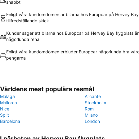
snabbt
Enligt våra kundomdömen är bilarna hos Europcar på Hervey Bay f
tillfredställande skick
Kunder säger att bilarna hos Europcar på Hervey Bay flygplats är
någorlunda rena
Enligt våra kundomdömen erbjuder Europcar någorlunda bra värd
pengarna
Världens mest populära resmål
Málaga
Alicante
Mallorca
Stockholm
Nice
Rom
Split
Milano
Barcelona
London
I närheten av Hervey Bay flygplats