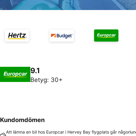
9.1
Betyg
:
30+
Kundomdömen
Att lämna en bil hos Europcar i Hervey Bay flygplats går någorlun