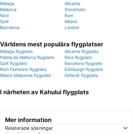
Málaga
Alicante
Mallorca
Stockholm
Nice
Rom
Split
Milano
Barcelona
London
Världens mest populära flygplatser
Málaga flygplats
Alicante flygplats
Palma de Mallorca flygplats
Nice flygplats
Split flygplats
Barcelona flygplats
Rom Fiumicino flygplats
Edinburgh flygplats
Milano Malpensa flygplats
Keflavík flygplats
I närheten av Kahului flygplats
Mer information
Relaterade sökningar