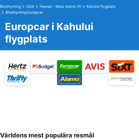
Biluthyrning
USA
Hawaii - Maui Island, HI
Kahului flygplats
Biluthyrning Europcar
Europcar i Kahului
flygplats
Världens mest populära resmål