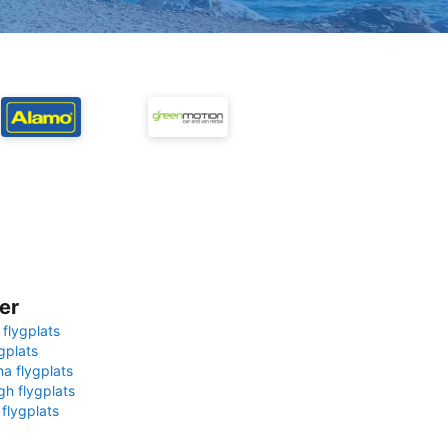
er
 flygplats
gplats
na flygplats
gh flygplats
 flygplats