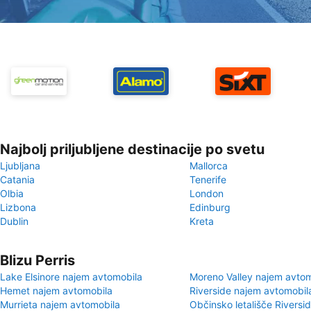
Najbolj priljubljene destinacije po svetu
Ljubljana
Mallorca
Catania
Tenerife
Olbia
London
Lizbona
Edinburg
Dublin
Kreta
Blizu Perris
Lake Elsinore najem avtomobila
Moreno Valley najem avtom
Hemet najem avtomobila
Riverside najem avtomobil
Murrieta najem avtomobila
Občinsko letališče Riversi