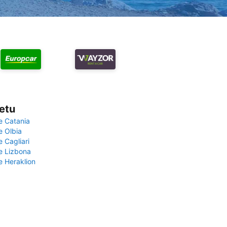
vetu
e Catania
e Olbia
e Cagliari
če Lizbona
e Heraklion