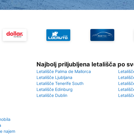
Najbolj priljubljena letališča po s
Letališče Palma de Mallorca
Letališč
Letališče Ljubljana
Letališč
Letališče Tenerife South
Letališč
Letališče Edinburg
Letališ
Letališče Dublin
Letališč
obila
a
de najem