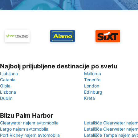
Najbolj priljubljene destinacije po svetu
Ljubljana
Mallorca
Catania
Tenerife
Olbia
London
Lizbona
Edinburg
Dublin
Kreta
Blizu Palm Harbor
Clearwater najem avtomobila
Letališče Clearwater naje
Largo najem avtomobila
Letališče Clearwater naje
Port Richey najem avtomobila
Letališče Tampa najem av