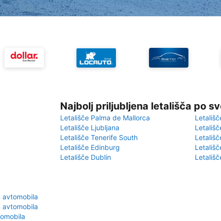
Najbolj priljubljena letališča po s
Letališče Palma de Mallorca
Letališč
Letališče Ljubljana
Letališč
Letališče Tenerife South
Letališč
Letališče Edinburg
Letališ
Letališče Dublin
Letališč
m avtomobila
m avtomobila
tomobila