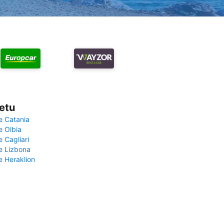
vetu
e Catania
e Olbia
e Cagliari
če Lizbona
e Heraklion