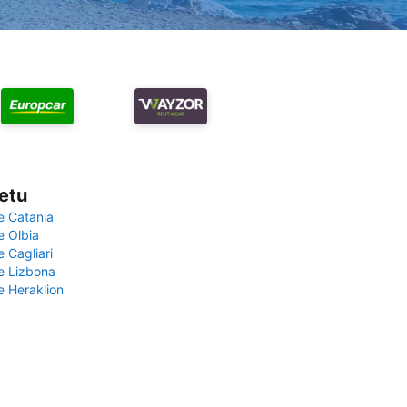
vetu
e Catania
e Olbia
e Cagliari
če Lizbona
e Heraklion