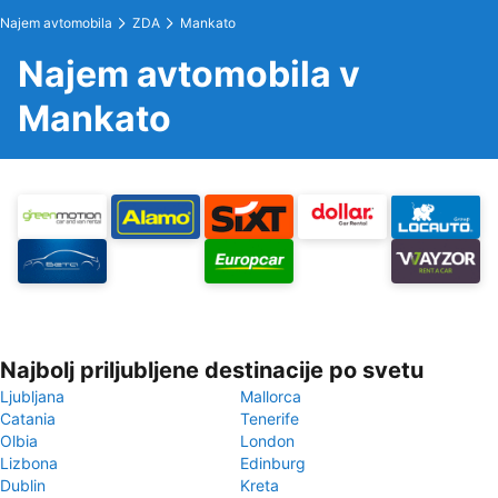
Najem avtomobila
ZDA
Mankato
Najem avtomobila v
Mankato
Najbolj priljubljene destinacije po svetu
Ljubljana
Mallorca
Catania
Tenerife
Olbia
London
Lizbona
Edinburg
Dublin
Kreta